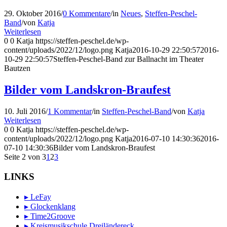
29. Oktober 2016
/
0 Kommentare
/
in
Neues
,
Steffen-Peschel-
Band
/
von
Katja
Weiterlesen
0
0
Katja
https://steffen-peschel.de/wp-
content/uploads/2022/12/logo.png
Katja
2016-10-29 22:50:57
2016-
10-29 22:50:57
Steffen-Peschel-Band zur Ballnacht im Theater
Bautzen
Bilder vom Landskron-Braufest
10. Juli 2016
/
1 Kommentar
/
in
Steffen-Peschel-Band
/
von
Katja
Weiterlesen
0
0
Katja
https://steffen-peschel.de/wp-
content/uploads/2022/12/logo.png
Katja
2016-07-10 14:30:36
2016-
07-10 14:30:36
Bilder vom Landskron-Braufest
Seite 2 von 3
1
2
3
LINKS
▸ LeFay
▸ Glockenklang
▸ Time2Groove
▸ Kreismusikschule Dreiländereck