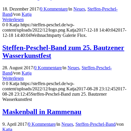
18. Dezember 2017
/
0 Kommentare
/
in
Neues
,
Steffen-Peschel-
Band
/
von
Katja
Weiterlesen
0
0
Katja
https://steffen-peschel.de/wp-
content/uploads/2022/12/logo.png
Katja
2017-12-18 14:40:04
2017-
12-18 14:40:04
Weihnachtsparty Galerie Flox.
Steffen-Peschel-Band zum 25. Bautzener
Wasserkunstfest
28. August 2017
/
0 Kommentare
/
in
Neues
,
Steffen-Peschel-
Band
/
von
Katja
Weiterlesen
0
0
Katja
https://steffen-peschel.de/wp-
content/uploads/2022/12/logo.png
Katja
2017-08-28 23:12:45
2017-
08-28 23:12:45
Steffen-Peschel-Band zum 25. Bautzener
Wasserkunstfest
Maskenball in Rammenau
9. April 2017
/
0 Kommentare
/
in
Neues
,
Steffen-Peschel-Band
/
von
Katja