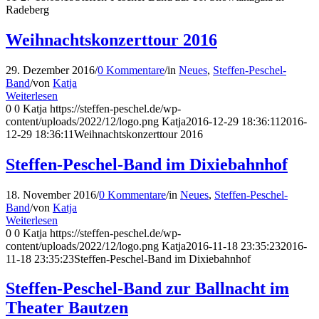
Radeberg
Weihnachtskonzerttour 2016
29. Dezember 2016
/
0 Kommentare
/
in
Neues
,
Steffen-Peschel-
Band
/
von
Katja
Weiterlesen
0
0
Katja
https://steffen-peschel.de/wp-
content/uploads/2022/12/logo.png
Katja
2016-12-29 18:36:11
2016-
12-29 18:36:11
Weihnachtskonzerttour 2016
Steffen-Peschel-Band im Dixiebahnhof
18. November 2016
/
0 Kommentare
/
in
Neues
,
Steffen-Peschel-
Band
/
von
Katja
Weiterlesen
0
0
Katja
https://steffen-peschel.de/wp-
content/uploads/2022/12/logo.png
Katja
2016-11-18 23:35:23
2016-
11-18 23:35:23
Steffen-Peschel-Band im Dixiebahnhof
Steffen-Peschel-Band zur Ballnacht im
Theater Bautzen