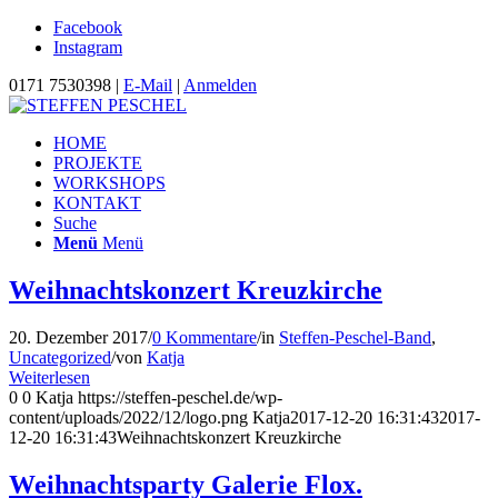
Facebook
Instagram
0171 7530398 |
E-Mail
|
Anmelden
HOME
PROJEKTE
WORKSHOPS
KONTAKT
Suche
Menü
Menü
Weihnachtskonzert Kreuzkirche
20. Dezember 2017
/
0 Kommentare
/
in
Steffen-Peschel-Band
,
Uncategorized
/
von
Katja
Weiterlesen
0
0
Katja
https://steffen-peschel.de/wp-
content/uploads/2022/12/logo.png
Katja
2017-12-20 16:31:43
2017-
12-20 16:31:43
Weihnachtskonzert Kreuzkirche
Weihnachtsparty Galerie Flox.