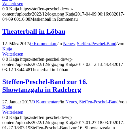
Weiterlesen
0
0
Katja
https://steffen-peschel.de/wp-
content/uploads/2022/12/logo.png
Katja
2017-04-09 00:16:08
2017-
04-09 00:16:08
Maskenball in Rammenau
Theaterball in Löbau
12. März 2017
/
0 Kommentare
/
in
Neues
,
Steffen-Peschel-Band
/
von
Katja
Weiterlesen
0
0
Katja
https://steffen-peschel.de/wp-
content/uploads/2022/12/logo.png
Katja
2017-03-12 13:44:48
2017-
03-12 13:44:48
Theaterball in Löbau
Steffen-Peschel-Band zur 16.
Showtanzgala in Radeberg
27. Januar 2017
/
0 Kommentare
/
in
Neues
,
Steffen-Peschel-Band
/
von
Katja
Weiterlesen
0
0
Katja
https://steffen-peschel.de/wp-
content/uploads/2022/12/logo.png
Katja
2017-01-27 18:03:19
2017-
01-27 18:03:19
Steffen-Peschel-Band zur 16. Showtanzgala in