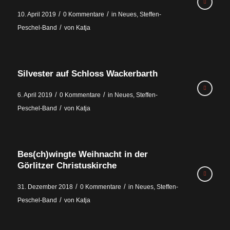
/
/
10. April 2019
0 Kommentare
in
Neues
,
Steffen-
/
Peschel-Band
von
Katja
Silvester auf Schloss Wackerbarth
/
/
6. April 2019
0 Kommentare
in
Neues
,
Steffen-
/
Peschel-Band
von
Katja
Bes(ch)wingte Weihnacht in der
Görlitzer Christuskirche
/
/
31. Dezember 2018
0 Kommentare
in
Neues
,
Steffen-
/
Peschel-Band
von
Katja