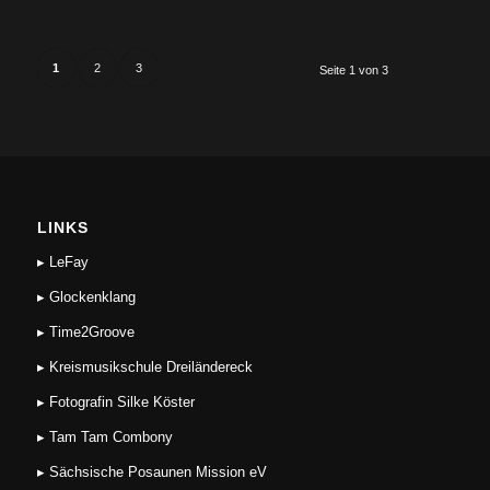
1
2
3
Seite 1 von 3
LINKS
▸ LeFay
▸ Glockenklang
▸ Time2Groove
▸ Kreismusikschule Dreiländereck
▸ Fotografin Silke Köster
▸ Tam Tam Combony
▸ Sächsische Posaunen Mission eV