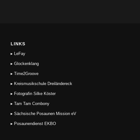
LINKS
▸ LeFay
▸ Glockenklang
▸ Time2Groove
▸ Kreismusikschule Dreiländereck
▸ Fotografin Silke Köster
▸ Tam Tam Combony
▸ Sächsische Posaunen Mission eV
▸ Posaunendienst EKBO