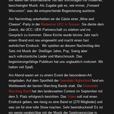
Wir waren der unterhaltsame Teil des Vormittages mit moderner,
beschwingter Musik. Als Zugabe gab es, wie immer, „Forward
Wisconsin“, was die entsprechende Begeisterung auslöste.
Am Nachmittag unterhielten wir die Gäste einer „Wine and
Cheese“ -Party in der
Redeemer UCC in Sussex.
Sie diente dem
Zweck, die UCC- UEK Partnerschaft zu stärken und ins
Gespräch zu kommen. Diese Kirche wurde letztes Jahr nach
einem Brand erst neu eingeweiht und macht einen fast
wohnlichen Eindruck. Wir spielten an diesem Nachmittag drei
Sets mit Musik der Dreißiger Jahre, Pop, Swing aber
auch volkstümliche Lieder und Marschmusik. Das
begeisterungsfähige Publikum hat uns unglaublich motiviert. Wir
hatten viel Spaß.
Am Abend waren wir zu einem Event der besonderen Art
eingeladen. Auf dem Sportfeld der
Geendale Highschool
fand ein
Wettbewerb der besten Marching Bands statt. Die
Greendale
Marching Band
hat den landesweiten Contest im September mit
dem 5. Platz erfolgreich bestritten. Das
Video
soll mal einen
Eindruck geben, wie riesig so eine Band ist (270 Mitglieder) und
was sie für eine tolle Show machen. Sehr beeindruckend! Es ist
ein wenig vergleichbar mit der Musik der Spielmannszüge in