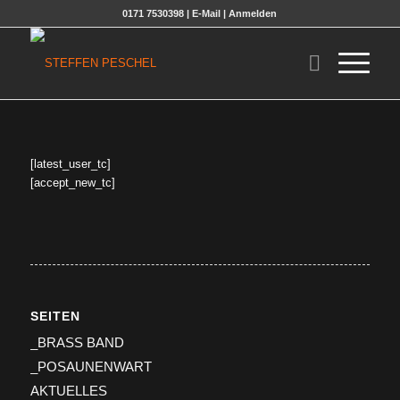
0171 7530398 |
E-Mail
|
Anmelden
[latest_user_tc]
[accept_new_tc]
SEITEN
_BRASS BAND
_POSAUNENWART
AKTUELLES